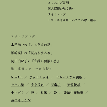
よくあるご質問
個人情報の取り扱い
サイトマップ
ゼロ・エネルギーハウスの取り組み
スタッフブログ
本田準一の「ここだけの話」
瀬崎英仁の「長持ちする家」
岡田由記子の「主婦の冒険の書」
施工事例をテーマから探す
NIWAto
／
ウッドデッキ
／
ガルバリウム鋼板
／
そとん壁
／
吹き抜け
／
天竜杉
／
天龍焼杉
／
小上がり
／
庭
／
杉床
／
畳
／
薩摩中霧島壁
／
造作キッチン