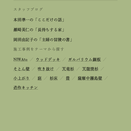
スタッフブログ
本田準一の「ここだけの話」
瀬崎英仁の「長持ちする家」
岡田由記子の「主婦の冒険の書」
施工事例をテーマから探す
NIWAto
／
ウッドデッキ
／
ガルバリウム鋼板
／
そとん壁
／
吹き抜け
／
天竜杉
／
天龍焼杉
／
小上がり
／
庭
／
杉床
／
畳
／
薩摩中霧島壁
／
造作キッチン