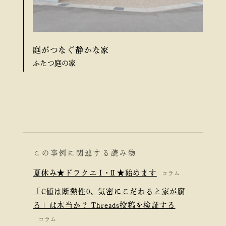
庭がつなぐ静かな家
ふたつ庭の家
この事例に関連する読み物
夏休み★ドラクエⅠ･Ⅱ★始めます
コラム
「C値は断熱性0、気密にこだわると家が腐
る」は本当か？ Threads投稿を検証する
コラム