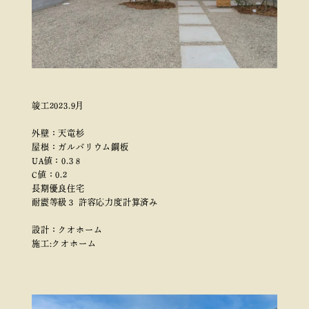
竣工2023.9月
外壁：天竜杉
屋根：ガルバリウム鋼板
UA値：0.3８
C値：0.2
長期優良住宅
耐震等級３ 許容応力度計算済み
設計：クオホーム
施工:クオホーム