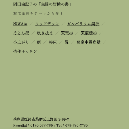
岡田由記子の「主婦の冒険の書」
施工事例をテーマから探す
NIWAto
／
ウッドデッキ
／
ガルバリウム鋼板
／
そとん壁
／
吹き抜け
／
天竜杉
／
天龍焼杉
／
小上がり
／
庭
／
杉床
／
畳
／
薩摩中霧島壁
／
造作キッチン
兵庫県姫路市飾磨区上野田 3-69-2
Freedial：0120-072-780 / Tel：079-280-2780