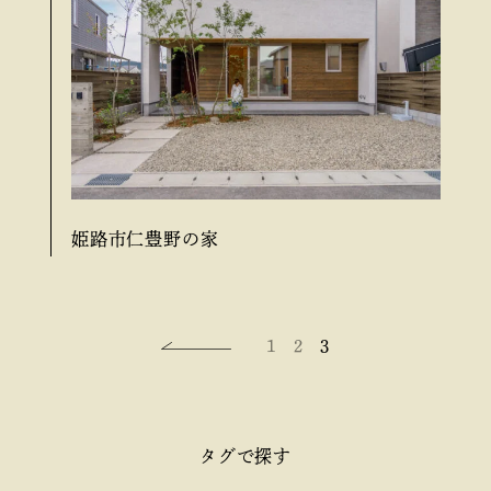
姫路市仁豊野の家
1
2
3
タグで探す