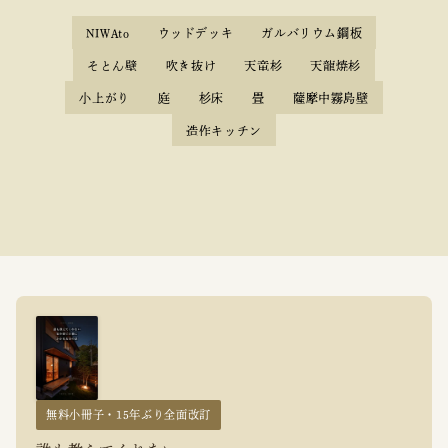
NIWAto
ウッドデッキ
ガルバリウム鋼板
そとん壁
吹き抜け
天竜杉
天龍焼杉
小上がり
庭
杉床
畳
薩摩中霧島壁
造作キッチン
無料小冊子・15年ぶり全面改訂