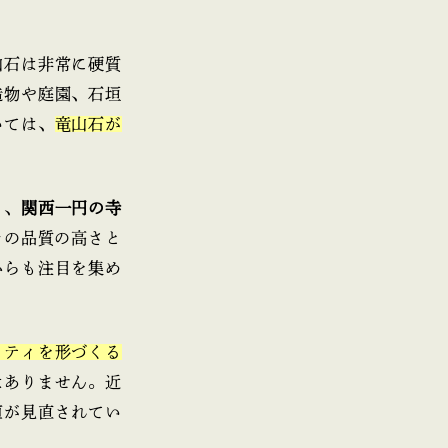
山石は非常に硬質
造物や庭園、石垣
いては、
竜山石が
く、
関西一円の寺
その品質の高さと
からも注目を集め
ィティを形づくる
はありません。近
値が見直されてい