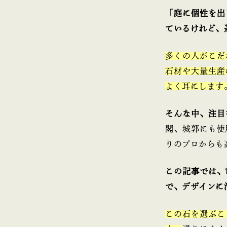
「庭に個性を出
ているけれど、
多くの人がこだ
石材や大量生産
よく耳にします
そんな中、注目
閣、城郭にも使
りのプロからも
この記事では、
で、デザインに
この石を選ぶこ