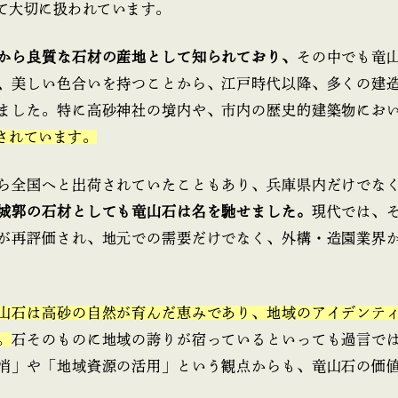
て大切に扱われています。
から良質な石材の産地として知られており、
その中でも竜
、美しい色合いを持つことから、江戸時代以降、多くの建
ました。特に高砂神社の境内や、市内の歴史的建築物にお
されています。
ら全国へと出荷されていたこともあり、兵庫県内だけでな
城郭の石材としても竜山石は名を馳せました。
現代では、
が再評価され、地元での需要だけでなく、外構・造園業界
山石は高砂の自然が育んだ恵みであり、地域のアイデンテ
。
石そのものに地域の誇りが宿っているといっても過言で
消」や「地域資源の活用」という観点からも、竜山石の価