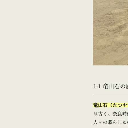
1-1 竜山
竜山石（たつや
は古く、奈良時
人々の暮らしに