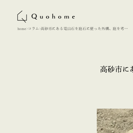
home
コラム
高砂市にある竜山石を庭石に使った外構、庭を考え
てみた。
高砂市に