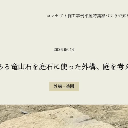
コンセプト
施工事例
平屋特集
家づくりで知
2026.06.14
ある竜山石を庭石に使った外構、庭を考
外構・造園