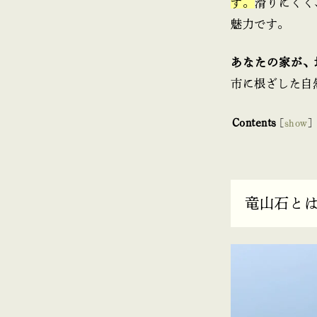
す。
滑りにくく
魅力です。
あなたの家が、
市に根ざした自
Contents
[
show
]
竜山石と