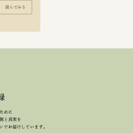
読んでみる
録
ために
側と真実を
ジンで
お届けしています。