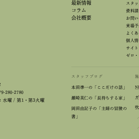
最新情報
スタッ
コラム
資料請
会社概要
お問い
来場予
よくあ
個人情
サイト
ゼロ・
スタッフブログ
2
本田準一の「ここだけの話」
N
79-280-2780
瀬崎英仁の「長持ちする家」
水曜 / 第1・第3火曜
岡田由記子の「主婦の冒険の
書」