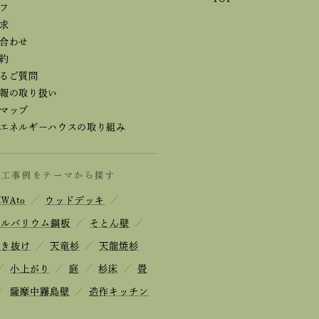
フ
求
合わせ
約
るご質問
報の取り扱い
マップ
エネルギーハウスの取り組み
施工事例をテーマから探す
IWAto
／
ウッドデッキ
／
ガルバリウム鋼板
／
そとん壁
／
吹き抜け
／
天竜杉
／
天龍焼杉
／
小上がり
／
庭
／
杉床
／
畳
／
薩摩中霧島壁
／
造作キッチン