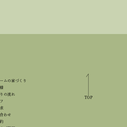
ームの家づくり
様
りの流れ
TOP
フ
求
合わせ
約