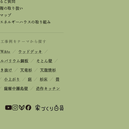
るご質問
報の取り扱い
マップ
エネルギーハウスの取り組み
施工事例をテーマから探す
IWAto
／
ウッドデッキ
／
ガルバリウム鋼板
／
そとん壁
／
吹き抜け
／
天竜杉
／
天龍焼杉
／
小上がり
／
庭
／
杉床
／
畳
／
薩摩中霧島壁
／
造作キッチン