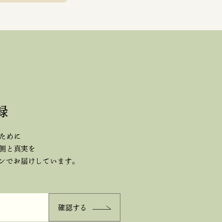
録
ために
側と真実を
ジンで
お届けしています。