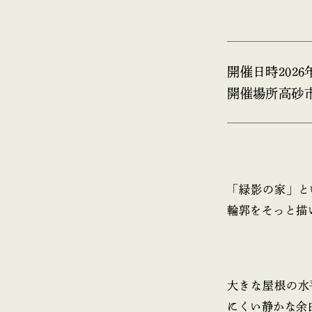
開催日時
202
開催場所
高砂
「緑影の家」と
輪郭をそっと描
大きな屋根の水
にくい静かな余