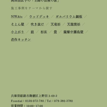
岡田由記子の「主婦の冒険の書」
施工事例をテーマから探す
NIWAto
／
ウッドデッキ
／
ガルバリウム鋼板
／
そとん壁
／
吹き抜け
／
天竜杉
／
天龍焼杉
／
小上がり
／
庭
／
杉床
／
畳
／
薩摩中霧島壁
／
造作キッチン
兵庫県姫路市飾磨区上野田 3-69-2
Freedial：0120-072-780 / Tel：079-280-2780
営業時間：10:00~17:00