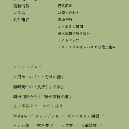
最新情報
資料請求
コラム
お問い合わせ
会社概要
来場予約
よくあるご質問
個人情報の取り扱い
サイトマップ
ゼロ・エネルギーハウスの取り組み
スタッフブログ
本田準一の「ここだけの話」
瀬崎英仁の「長持ちする家」
岡田由記子の「主婦の冒険の書」
施工事例をテーマから探す
NIWAto
／
ウッドデッキ
／
ガルバリウム鋼板
／
そとん壁
／
吹き抜け
／
天竜杉
／
天龍焼杉
／