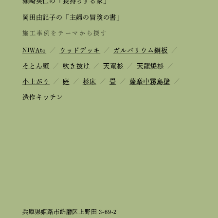
瀬崎英仁の「長持ちする家」
岡田由記子の「主婦の冒険の書」
施工事例をテーマから探す
NIWAto
／
ウッドデッキ
／
ガルバリウム鋼板
／
そとん壁
／
吹き抜け
／
天竜杉
／
天龍焼杉
／
小上がり
／
庭
／
杉床
／
畳
／
薩摩中霧島壁
／
造作キッチン
兵庫県姫路市飾磨区上野田 3-69-2