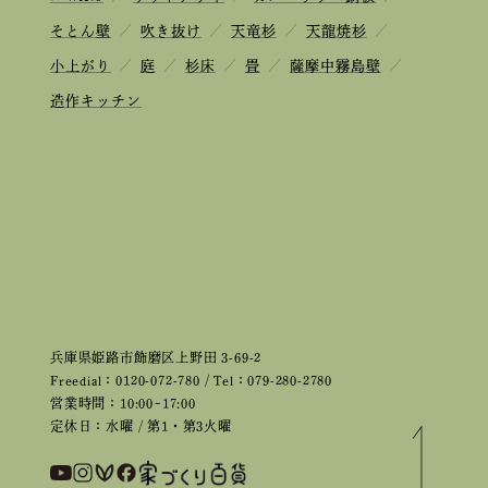
そとん壁
／
吹き抜け
／
天竜杉
／
天龍焼杉
／
小上がり
／
庭
／
杉床
／
畳
／
薩摩中霧島壁
／
造作キッチン
兵庫県姫路市飾磨区上野田 3-69-2
Freedial：0120-072-780 / Tel：079-280-2780
営業時間：10:00~17:00
定休日：水曜 / 第1・第3火曜