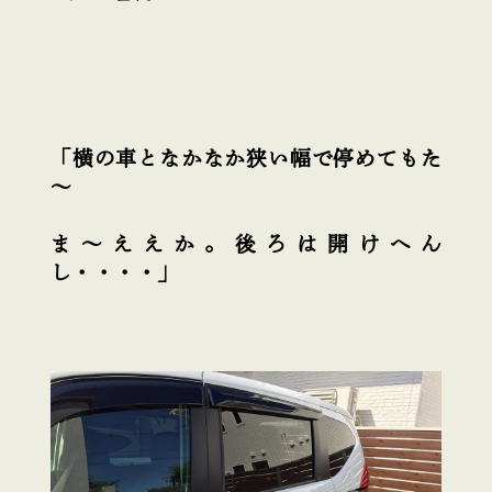
「横の車となかなか狭い幅で停めてもた
～
ま～ええか。後ろは開けへん
し・・・・」