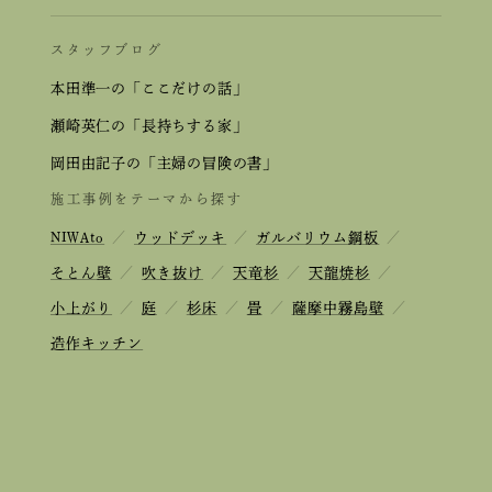
スタッフブログ
本田準一の「ここだけの話」
瀬崎英仁の「長持ちする家」
岡田由記子の「主婦の冒険の書」
施工事例をテーマから探す
NIWAto
／
ウッドデッキ
／
ガルバリウム鋼板
／
そとん壁
／
吹き抜け
／
天竜杉
／
天龍焼杉
／
小上がり
／
庭
／
杉床
／
畳
／
薩摩中霧島壁
／
造作キッチン