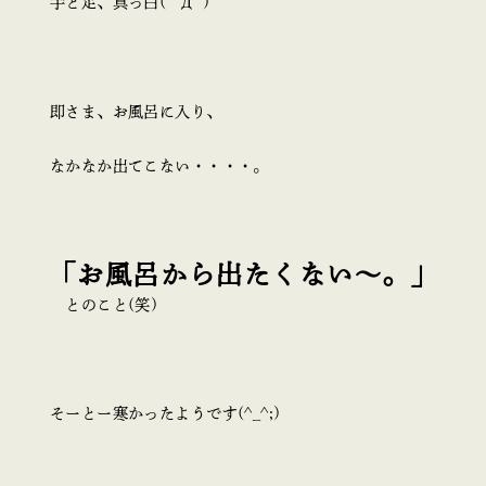
手と足、真っ白( ﾟДﾟ)
即さま、お風呂に入り、
なかなか出てこない・・・・。
「お風呂から出たくない～。」
とのこと(笑)
そーとー寒かったようです(^_^;)