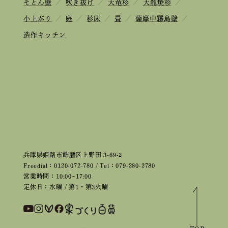
そとん壁
／
吹き抜け
／
天竜杉
／
天龍焼杉
／
小上がり
／
庭
／
杉床
／
畳
／
薩摩中霧島壁
／
造作キッチン
兵庫県姫路市飾磨区上野田 3-69-2
Freedial：0120-072-780 / Tel：079-280-2780
営業時間：10:00~17:00
定休日：水曜 / 第1・第3火曜