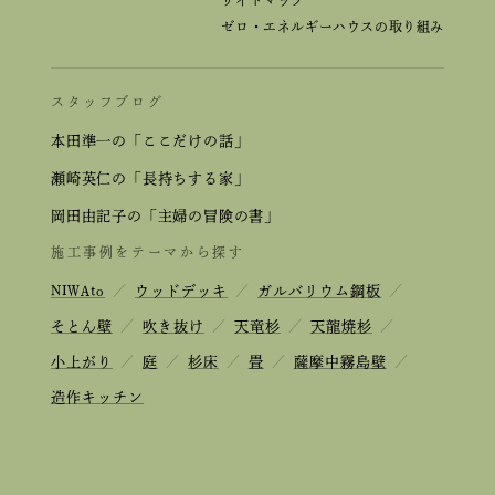
サイトマップ
ゼロ・エネルギーハウスの取り組み
スタッフブログ
本田準一の「ここだけの話」
瀬崎英仁の「長持ちする家」
岡田由記子の「主婦の冒険の書」
施工事例をテーマから探す
NIWAto
／
ウッドデッキ
／
ガルバリウム鋼板
／
そとん壁
／
吹き抜け
／
天竜杉
／
天龍焼杉
／
小上がり
／
庭
／
杉床
／
畳
／
薩摩中霧島壁
／
造作キッチン