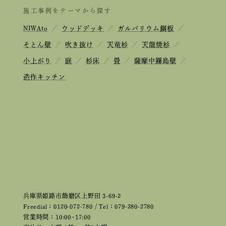
施工事例をテーマから探す
NIWAto
／
ウッドデッキ
／
ガルバリウム鋼板
／
そとん壁
／
吹き抜け
／
天竜杉
／
天龍焼杉
／
小上がり
／
庭
／
杉床
／
畳
／
薩摩中霧島壁
／
造作キッチン
兵庫県姫路市飾磨区上野田 3-69-2
Freedial：0120-072-780 / Tel：079-280-2780
営業時間：10:00~17:00