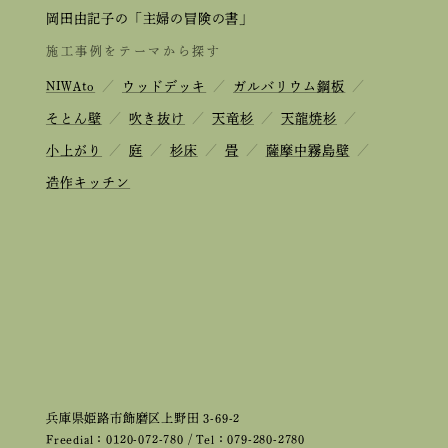
岡田由記子の「主婦の冒険の書」
施工事例をテーマから探す
NIWAto
／
ウッドデッキ
／
ガルバリウム鋼板
／
そとん壁
／
吹き抜け
／
天竜杉
／
天龍焼杉
／
小上がり
／
庭
／
杉床
／
畳
／
薩摩中霧島壁
／
造作キッチン
兵庫県姫路市飾磨区上野田 3-69-2
Freedial：0120-072-780 / Tel：079-280-2780