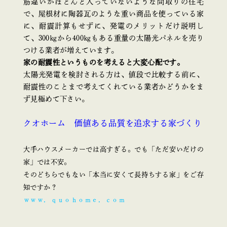
筋違いがほとんど入っていないような間取りの住宅
で、屋根材に陶器瓦のような重い商品を使っている家
に、耐震計算もせずに、発電のメリットだけ説明し
て、300㎏から400㎏もある重量の太陽光パネルを売り
つける業者が増えています。
家の耐震性というものを考えると大変心配です。
太陽光発電を検討される方は、値段で比較する前に、
耐震性のことまで考えてくれている業者かどうかをま
ず見極めて下さい。
クオホーム 価値ある品質を追求する家づくり
大手ハウスメーカーでは高すぎる。でも「ただ安いだけの
家」では不安。
そのどちらでもない「本当に安くて長持ちする家」をご存
知ですか？
ｗｗｗ．ｑｕｏｈｏｍｅ．ｃｏｍ