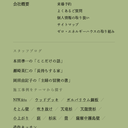
会社概要
来場予約
よくあるご質問
個人情報の取り扱い
サイトマップ
ゼロ・エネルギーハウスの取り組み
スタッフブログ
本田準一の「ここだけの話」
瀬崎英仁の「長持ちする家」
岡田由記子の「主婦の冒険の書」
施工事例をテーマから探す
NIWAto
／
ウッドデッキ
／
ガルバリウム鋼板
／
そとん壁
／
吹き抜け
／
天竜杉
／
天龍焼杉
／
小上がり
／
庭
／
杉床
／
畳
／
薩摩中霧島壁
／
造作キッチン