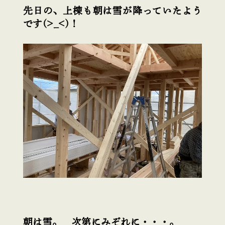
先日の、上棟も朝は雪が降っていたよう
です(>_<)！
朝は雪。 次第にみぞれに・・・。