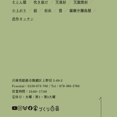
そとん壁
／
吹き抜け
／
天竜杉
／
天龍焼杉
／
小上がり
／
庭
／
杉床
／
畳
／
薩摩中霧島壁
／
造作キッチン
兵庫県姫路市飾磨区上野田 3-69-2
Freedial：0120-072-780 / Tel：079-280-2780
営業時間：10:00~17:00
定休日：水曜 / 第1・第3火曜