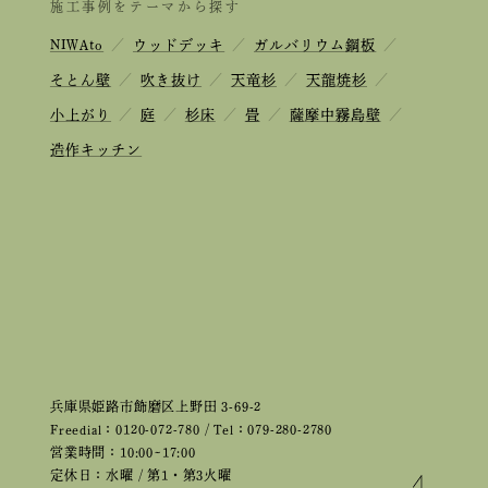
施工事例をテーマから探す
NIWAto
／
ウッドデッキ
／
ガルバリウム鋼板
／
そとん壁
／
吹き抜け
／
天竜杉
／
天龍焼杉
／
小上がり
／
庭
／
杉床
／
畳
／
薩摩中霧島壁
／
造作キッチン
兵庫県姫路市飾磨区上野田 3-69-2
Freedial：0120-072-780 / Tel：079-280-2780
営業時間：10:00~17:00
定休日：水曜 / 第1・第3火曜