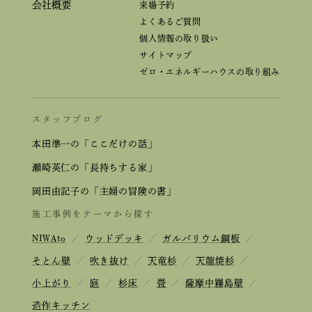
会社概要
来場予約
よくあるご質問
個人情報の取り扱い
サイトマップ
ゼロ・エネルギーハウスの取り組み
スタッフブログ
本田準一の「ここだけの話」
瀬崎英仁の「長持ちする家」
岡田由記子の「主婦の冒険の書」
施工事例をテーマから探す
NIWAto
／
ウッドデッキ
／
ガルバリウム鋼板
／
そとん壁
／
吹き抜け
／
天竜杉
／
天龍焼杉
／
小上がり
／
庭
／
杉床
／
畳
／
薩摩中霧島壁
／
造作キッチン