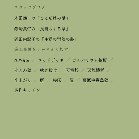
スタッフブログ
本田準一の「ここだけの話」
瀬崎英仁の「長持ちする家」
岡田由記子の「主婦の冒険の書」
施工事例をテーマから探す
NIWAto
／
ウッドデッキ
／
ガルバリウム鋼板
／
そとん壁
／
吹き抜け
／
天竜杉
／
天龍焼杉
／
小上がり
／
庭
／
杉床
／
畳
／
薩摩中霧島壁
／
造作キッチン