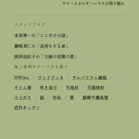
ゼロ・エネルギーハウスの取り組み
スタッフブログ
本田準一の「ここだけの話」
瀬崎英仁の「長持ちする家」
岡田由記子の「主婦の冒険の書」
施工事例をテーマから探す
NIWAto
／
ウッドデッキ
／
ガルバリウム鋼板
／
そとん壁
／
吹き抜け
／
天竜杉
／
天龍焼杉
／
小上がり
／
庭
／
杉床
／
畳
／
薩摩中霧島壁
／
造作キッチン