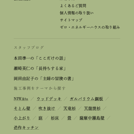
よくあるご質問
個人情報の取り扱い
サイトマップ
ゼロ・エネルギーハウスの取り組み
スタッフブログ
本田準一の「ここだけの話」
瀬崎英仁の「長持ちする家」
岡田由記子の「主婦の冒険の書」
施工事例をテーマから探す
NIWAto
／
ウッドデッキ
／
ガルバリウム鋼板
／
そとん壁
／
吹き抜け
／
天竜杉
／
天龍焼杉
／
小上がり
／
庭
／
杉床
／
畳
／
薩摩中霧島壁
／
造作キッチン