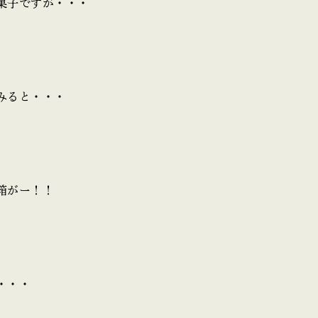
菓子ですが・・・
みると・・・
箱がー！！
・・・