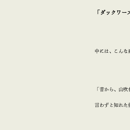
「ダックワ
中には、こんな
「昔から、山吹
言わずと知れた