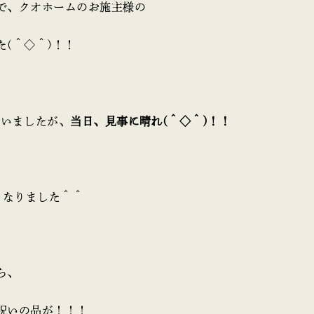
で、クオホームのお施主様の
た(＾◇＾)！！
ていましたが、
当日、見事に晴れ(＾◇＾)！！
となりました＾＾
ら、
祝いの品が！！！