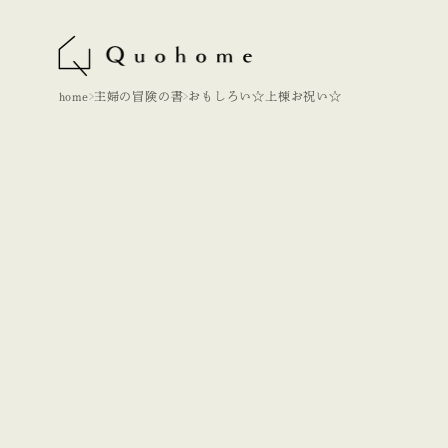
home
主婦の冒険の書
おもしろい☆上棟お祝い☆