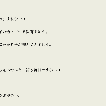
ますね(>_<)！！
子の通っている保育園にも、
にかかる子が増えてきました。
ないで～と、祈る毎日です(>_<)
な寒空の下、