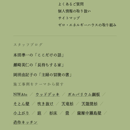
よくあるご質問
個人情報の取り扱い
サイトマップ
ゼロ・エネルギーハウスの取り組み
スタッフブログ
本田準一の「ここだけの話」
瀬崎英仁の「長持ちする家」
岡田由記子の「主婦の冒険の書」
施工事例をテーマから探す
NIWAto
／
ウッドデッキ
／
ガルバリウム鋼板
／
そとん壁
／
吹き抜け
／
天竜杉
／
天龍焼杉
／
小上がり
／
庭
／
杉床
／
畳
／
薩摩中霧島壁
／
造作キッチン