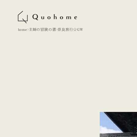
home
主婦の冒険の書
奈良旅行☆GW