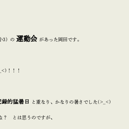
運動会
小3）の
があった岡田です。
_<)！！！
記録的猛暑日
と重なり、かなりの暑さでした(>_<)
な？ とは思うのですが、