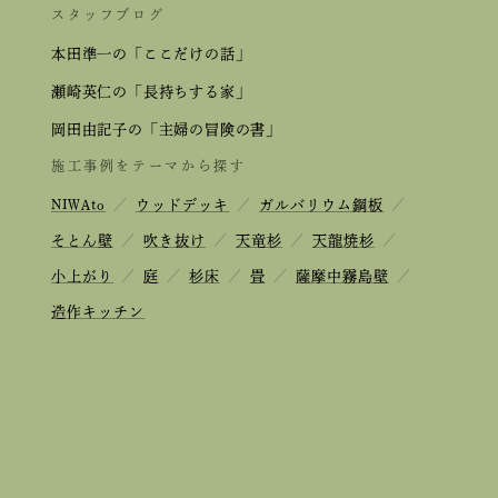
スタッフブログ
本田準一の「ここだけの話」
瀬崎英仁の「長持ちする家」
岡田由記子の「主婦の冒険の書」
施工事例をテーマから探す
NIWAto
／
ウッドデッキ
／
ガルバリウム鋼板
／
そとん壁
／
吹き抜け
／
天竜杉
／
天龍焼杉
／
小上がり
／
庭
／
杉床
／
畳
／
薩摩中霧島壁
／
造作キッチン