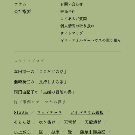
コラム
お問い合わせ
会社概要
来場予約
よくあるご質問
個人情報の取り扱い
サイトマップ
ゼロ・エネルギーハウスの取り組み
スタッフブログ
本田準一の「ここだけの話」
瀬崎英仁の「長持ちする家」
岡田由記子の「主婦の冒険の書」
施工事例をテーマから探す
NIWAto
／
ウッドデッキ
／
ガルバリウム鋼板
／
そとん壁
／
吹き抜け
／
天竜杉
／
天龍焼杉
／
小上がり
／
庭
／
杉床
／
畳
／
薩摩中霧島壁
／