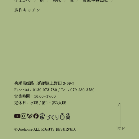
小上がり
／
庭
／
杉床
／
畳
／
薩摩中霧島壁
／
造作キッチン
兵庫県姫路市飾磨区上野田 3-69-2
Freedial：0120-072-780 / Tel：079-280-2780
営業時間：10:00~17:00
定休日：水曜 / 第1・第3火曜
TOP
©Quohome ALL RIGHTS RESERVED.