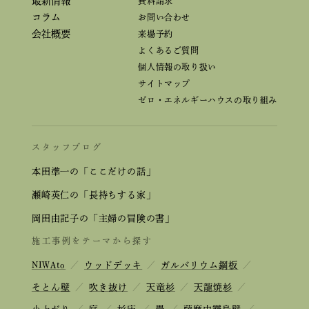
最新情報
資料請求
コラム
お問い合わせ
会社概要
来場予約
よくあるご質問
個人情報の取り扱い
サイトマップ
ゼロ・エネルギーハウスの取り組み
スタッフブログ
本田準一の「ここだけの話」
瀬崎英仁の「長持ちする家」
岡田由記子の「主婦の冒険の書」
施工事例をテーマから探す
NIWAto
／
ウッドデッキ
／
ガルバリウム鋼板
／
そとん壁
／
吹き抜け
／
天竜杉
／
天龍焼杉
／