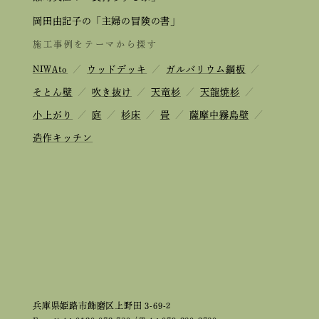
岡田由記子の「主婦の冒険の書」
施工事例をテーマから探す
NIWAto
／
ウッドデッキ
／
ガルバリウム鋼板
／
そとん壁
／
吹き抜け
／
天竜杉
／
天龍焼杉
／
小上がり
／
庭
／
杉床
／
畳
／
薩摩中霧島壁
／
造作キッチン
兵庫県姫路市飾磨区上野田 3-69-2