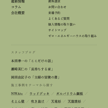
最新情報
資料請求
コラム
お問い合わせ
会社概要
来場予約
よくあるご質問
個人情報の取り扱い
サイトマップ
ゼロ・エネルギーハウスの取り組み
スタッフブログ
本田準一の「ここだけの話」
瀬崎英仁の「長持ちする家」
岡田由記子の「主婦の冒険の書」
施工事例をテーマから探す
NIWAto
／
ウッドデッキ
／
ガルバリウム鋼板
／
そとん壁
／
吹き抜け
／
天竜杉
／
天龍焼杉
／