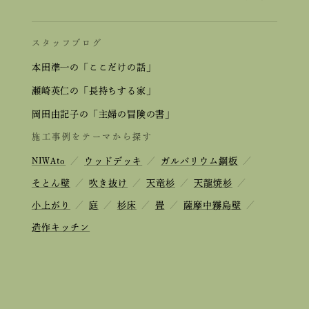
スタッフブログ
本田準一の「ここだけの話」
瀬崎英仁の「長持ちする家」
岡田由記子の「主婦の冒険の書」
施工事例をテーマから探す
NIWAto
／
ウッドデッキ
／
ガルバリウム鋼板
／
そとん壁
／
吹き抜け
／
天竜杉
／
天龍焼杉
／
小上がり
／
庭
／
杉床
／
畳
／
薩摩中霧島壁
／
造作キッチン