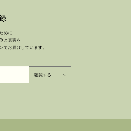
録
ために
側と真実を
ジンで
お届けしています。