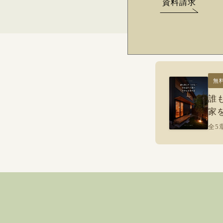
資料請求
無
誰
家
全5