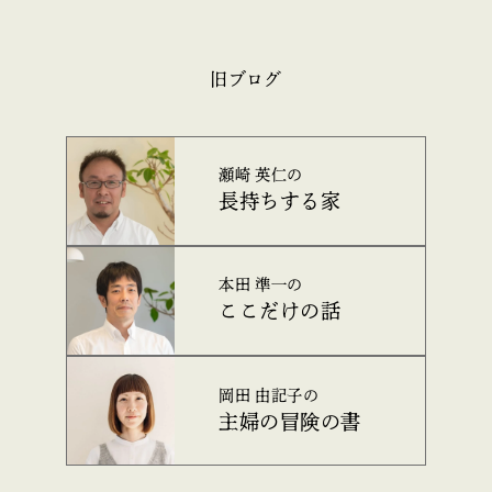
旧ブログ
瀬崎 英仁の
長持ちする家
本田 準一の
ここだけの話
岡田 由記子の
主婦の冒険の書