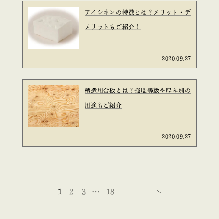
ア‌イ‌シ‌ネ‌ン‌の‌特‌徴‌と‌は？‌メ‌リッ‌ト・‌デ‌
メ‌リッ‌ト‌も‌ご‌紹‌介！
2020.09.27
構造用合板とは？強度等級や厚み別の
用途もご紹介
2020.09.27
1
2
3
…
18