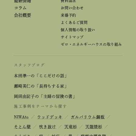
最新情報
資料請求
コラム
お問い合わせ
会社概要
来場予約
よくあるご質問
個人情報の取り扱い
サイトマップ
ゼロ・エネルギーハウスの取り組み
スタッフブログ
本田準一の「ここだけの話」
瀬崎英仁の「長持ちする家」
岡田由記子の「主婦の冒険の書」
施工事例をテーマから探す
NIWAto
／
ウッドデッキ
／
ガルバリウム鋼板
／
そとん壁
／
吹き抜け
／
天竜杉
／
天龍焼杉
／