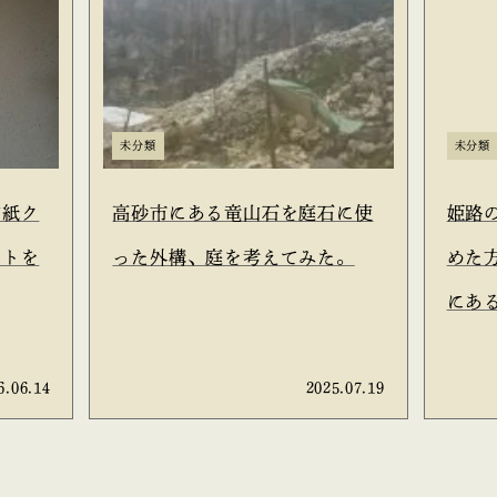
未分類
未分類
和紙ク
高砂市にある竜山石を庭石に使
姫路
ットを
った外構、庭を考えてみた。
めた
にあ
工務
6.06.14
2025.07.19
言う
か？