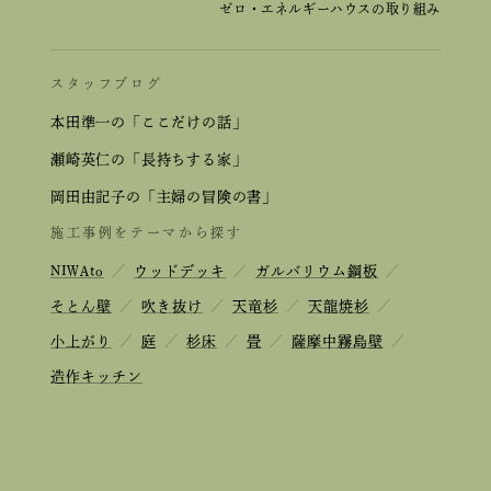
ゼロ・エネルギーハウスの取り組み
スタッフブログ
本田準一の「ここだけの話」
瀬崎英仁の「長持ちする家」
岡田由記子の「主婦の冒険の書」
施工事例をテーマから探す
NIWAto
／
ウッドデッキ
／
ガルバリウム鋼板
／
そとん壁
／
吹き抜け
／
天竜杉
／
天龍焼杉
／
小上がり
／
庭
／
杉床
／
畳
／
薩摩中霧島壁
／
造作キッチン