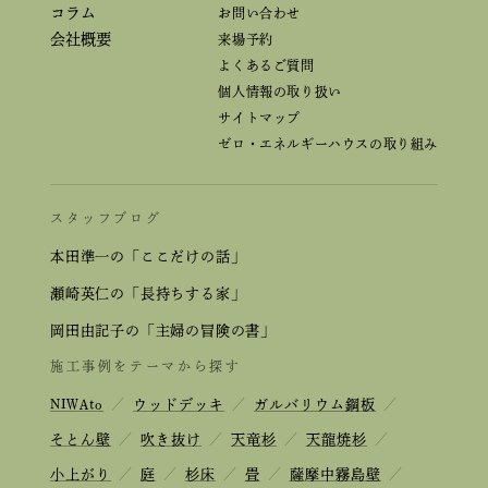
コラム
お問い合わせ
会社概要
来場予約
よくあるご質問
個人情報の取り扱い
サイトマップ
ゼロ・エネルギーハウスの取り組み
スタッフブログ
本田準一の「ここだけの話」
瀬崎英仁の「長持ちする家」
岡田由記子の「主婦の冒険の書」
施工事例をテーマから探す
NIWAto
／
ウッドデッキ
／
ガルバリウム鋼板
／
そとん壁
／
吹き抜け
／
天竜杉
／
天龍焼杉
／
小上がり
／
庭
／
杉床
／
畳
／
薩摩中霧島壁
／