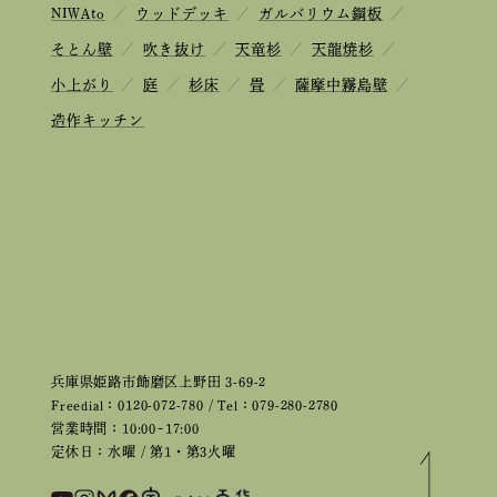
NIWAto
／
ウッドデッキ
／
ガルバリウム鋼板
／
そとん壁
／
吹き抜け
／
天竜杉
／
天龍焼杉
／
小上がり
／
庭
／
杉床
／
畳
／
薩摩中霧島壁
／
造作キッチン
兵庫県姫路市飾磨区上野田 3-69-2
Freedial：0120-072-780 / Tel：079-280-2780
営業時間：10:00~17:00
定休日：水曜 / 第1・第3火曜