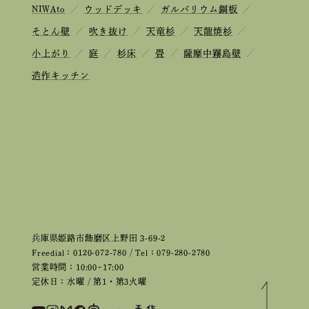
NIWAto
／
ウッドデッキ
／
ガルバリウム鋼板
／
そとん壁
／
吹き抜け
／
天竜杉
／
天龍焼杉
／
小上がり
／
庭
／
杉床
／
畳
／
薩摩中霧島壁
／
造作キッチン
兵庫県姫路市飾磨区上野田 3-69-2
Freedial：0120-072-780 / Tel：079-280-2780
営業時間：10:00~17:00
定休日：水曜 / 第1・第3火曜