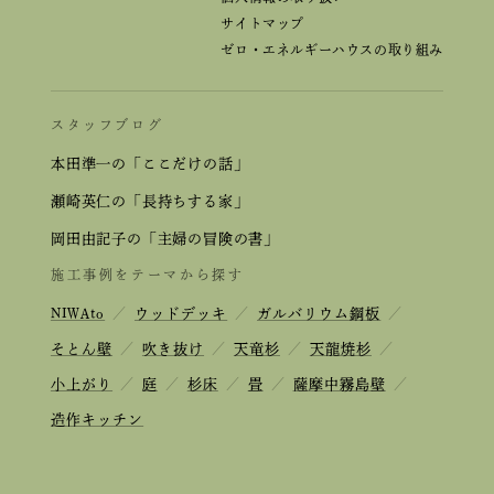
サイトマップ
ゼロ・エネルギーハウスの取り組み
スタッフブログ
本田準一の「ここだけの話」
瀬崎英仁の「長持ちする家」
岡田由記子の「主婦の冒険の書」
施工事例をテーマから探す
NIWAto
／
ウッドデッキ
／
ガルバリウム鋼板
／
そとん壁
／
吹き抜け
／
天竜杉
／
天龍焼杉
／
小上がり
／
庭
／
杉床
／
畳
／
薩摩中霧島壁
／
造作キッチン