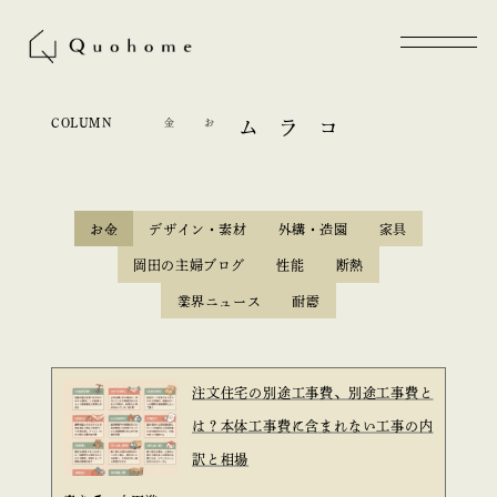
COLUMN
お金
コラム
お金
デザイン・素材
外構・造園
家具
岡田の主婦ブログ
性能
断熱
業界ニュース
耐震
注文住宅の別途工事費、別途工事費と
は？本体工事費に含まれない工事の内
訳と相場