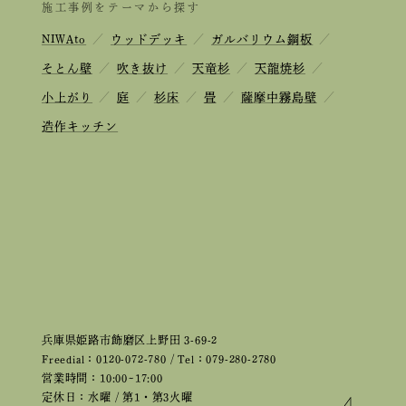
施工事例をテーマから探す
NIWAto
／
ウッドデッキ
／
ガルバリウム鋼板
／
そとん壁
／
吹き抜け
／
天竜杉
／
天龍焼杉
／
小上がり
／
庭
／
杉床
／
畳
／
薩摩中霧島壁
／
造作キッチン
兵庫県姫路市飾磨区上野田 3-69-2
Freedial：0120-072-780 / Tel：079-280-2780
営業時間：10:00~17:00
定休日：水曜 / 第1・第3火曜