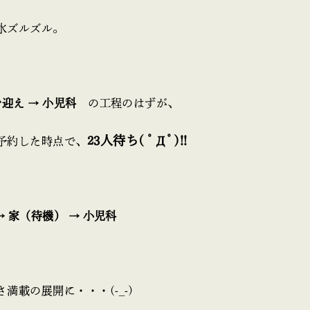
水ズルズル。
お迎え → 小児科
の工程のはずが、
23人待ち( ﾟДﾟ)!!
予約した時点で、
→ 家（待機） → 小児科
満載の展開に・・・(-_-)