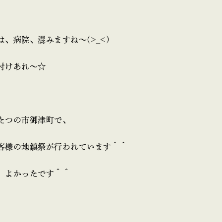
、病院、混みますね～(>_<)
付けあれ～☆
たつの市御津町で、
客様の地鎮祭が行われています＾＾
、よかったです＾＾