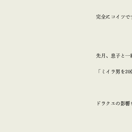
完全にコイツで
先月、息子と一
「ミイラ男を2
ドラクエの影響