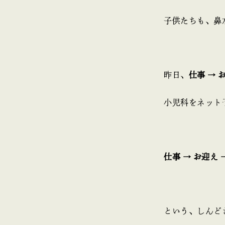
子供たちも、鼻
昨日、
仕事 → 
小児科をネット
仕事 → お迎え 
という、しんどさ