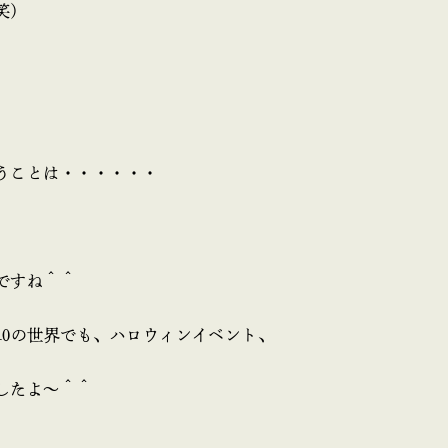
笑）
うことは・・・・・・
ですね＾＾
10の世界でも、ハロウィンイベント、
したよ～＾＾