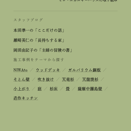
ゼロ・エネルギーハウスの取り組み
スタッフブログ
本田準一の「ここだけの話」
瀬崎英仁の「長持ちする家」
岡田由記子の「主婦の冒険の書」
施工事例をテーマから探す
NIWAto
／
ウッドデッキ
／
ガルバリウム鋼板
／
そとん壁
／
吹き抜け
／
天竜杉
／
天龍焼杉
／
小上がり
／
庭
／
杉床
／
畳
／
薩摩中霧島壁
／
造作キッチン