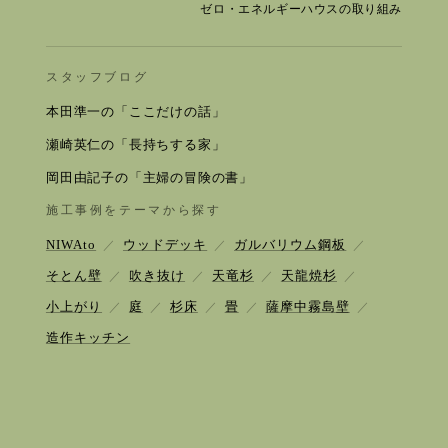
ゼロ・エネルギーハウスの取り組み
スタッフブログ
本田準一の「ここだけの話」
瀬崎英仁の「長持ちする家」
岡田由記子の「主婦の冒険の書」
施工事例をテーマから探す
NIWAto
ウッドデッキ
ガルバリウム鋼板
／
／
／
そとん壁
吹き抜け
天竜杉
天龍焼杉
／
／
／
／
小上がり
庭
杉床
畳
薩摩中霧島壁
／
／
／
／
／
造作キッチン