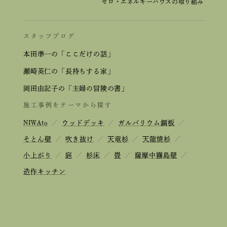
ゼロ・エネルギーハウスの取り組み
スタッフブログ
本田準一の「ここだけの話」
瀬崎英仁の「長持ちする家」
岡田由記子の「主婦の冒険の書」
施工事例をテーマから探す
NIWAto
／
ウッドデッキ
／
ガルバリウム鋼板
／
そとん壁
／
吹き抜け
／
天竜杉
／
天龍焼杉
／
小上がり
／
庭
／
杉床
／
畳
／
薩摩中霧島壁
／
造作キッチン