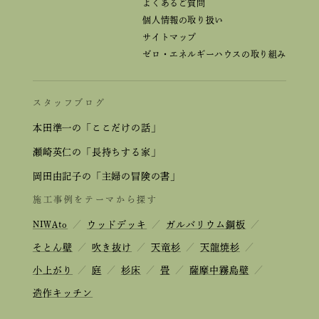
よくあるご質問
個人情報の取り扱い
サイトマップ
ゼロ・エネルギーハウスの取り組み
スタッフブログ
本田準一の「ここだけの話」
瀬崎英仁の「長持ちする家」
岡田由記子の「主婦の冒険の書」
施工事例をテーマから探す
NIWAto
／
ウッドデッキ
／
ガルバリウム鋼板
／
そとん壁
／
吹き抜け
／
天竜杉
／
天龍焼杉
／
小上がり
／
庭
／
杉床
／
畳
／
薩摩中霧島壁
／
造作キッチン