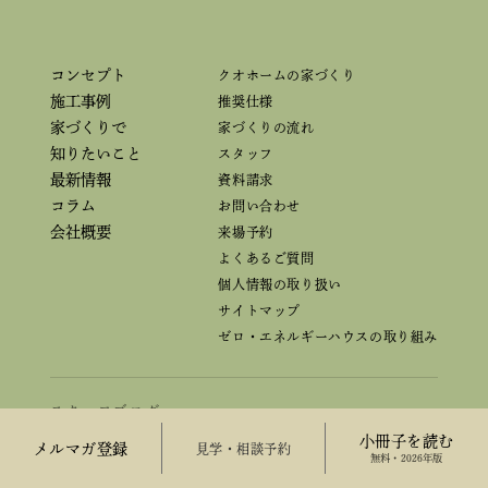
コンセプト
クオホームの家づくり
施工事例
推奨仕様
家づくりで
家づくりの流れ
知りたいこと
スタッフ
最新情報
資料請求
コラム
お問い合わせ
会社概要
来場予約
よくあるご質問
個人情報の取り扱い
サイトマップ
ゼロ・エネルギーハウスの取り組み
スタッフブログ
小冊子を読む
メルマガ登録
来場予約
本田準一の「ここだけの話」
無料・2026年版
瀬崎英仁の「長持ちする家」