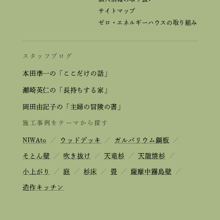
サイトマップ
ゼロ・エネルギーハウスの取り組み
スタッフブログ
本田準一の「ここだけの話」
瀬崎英仁の「長持ちする家」
岡田由記子の「主婦の冒険の書」
施工事例をテーマから探す
NIWAto
／
ウッドデッキ
／
ガルバリウム鋼板
／
そとん壁
／
吹き抜け
／
天竜杉
／
天龍焼杉
／
小上がり
／
庭
／
杉床
／
畳
／
薩摩中霧島壁
／
造作キッチン