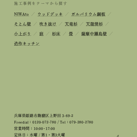
施工事例をテーマから探す
NIWAto
／
ウッドデッキ
／
ガルバリウム鋼板
／
そとん壁
／
吹き抜け
／
天竜杉
／
天龍焼杉
／
小上がり
／
庭
／
杉床
／
畳
／
薩摩中霧島壁
／
造作キッチン
兵庫県姫路市飾磨区上野田 3-69-2
Freedial：0120-072-780 / Tel：079-280-2780
営業時間：10:00~17:00
定休日：水曜 / 第1・第3火曜