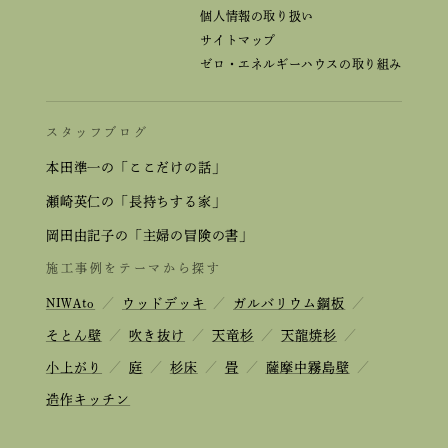
個人情報の取り扱い
サイトマップ
ゼロ・エネルギーハウスの取り組み
スタッフブログ
本田準一の「ここだけの話」
瀬崎英仁の「長持ちする家」
岡田由記子の「主婦の冒険の書」
施工事例をテーマから探す
NIWAto
／
ウッドデッキ
／
ガルバリウム鋼板
／
そとん壁
／
吹き抜け
／
天竜杉
／
天龍焼杉
／
小上がり
／
庭
／
杉床
／
畳
／
薩摩中霧島壁
／
造作キッチン